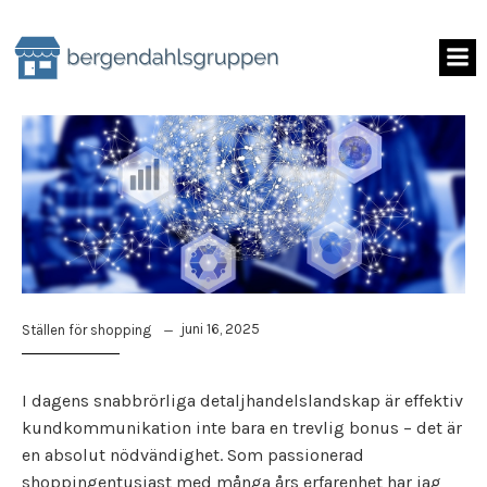
Skip
to
content
juni 16, 2025
Ställen för shopping
I dagens snabbrörliga detaljhandelslandskap är effektiv
kundkommunikation inte bara en trevlig bonus – det är
en absolut nödvändighet. Som passionerad
shoppingentusiast med många års erfarenhet har jag