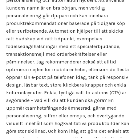
personalisering och automation nyckeln. Att använda
kundens namn är en bra början, men verklig
personalisering går djupare och kan innebära
produktrekommendationer baserade på tidigare köp
eller surfbeteende. Automation hjälper till att skicka
rätt budskap vid rätt tidpunkt, exempelvis
födelsedagshälsningar med ett specialerbjudande,
transaktionsmejl med orderbekräftelser eller
påminnelser. Jag rekommenderar också att alltid
optimera mejlen för mobila enheter, eftersom de flesta
öppnar sin e-post på telefonen idag; tänk på responsiv
design, läsbar text, stora klickbara knappar och enkla
kolumnlayouter. Enkla, tydliga call-to-actions (CTA) är
avgörande – vad vill du att kunden ska göra? En
uppmärksamhetsfångande ämnesrad, gärna med
personalisering, siffror eller emojis, och övertygande
visuellt innehåll som högkvalitativa produktbilder kan
göra stor skillnad. Och kom ihåg att göra det enkelt att