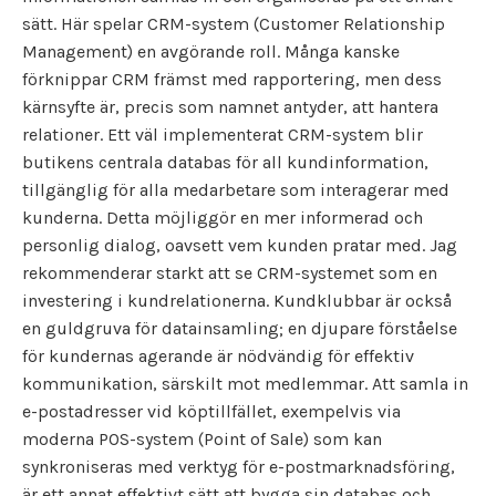
sätt. Här spelar CRM-system (Customer Relationship
Management) en avgörande roll. Många kanske
förknippar CRM främst med rapportering, men dess
kärnsyfte är, precis som namnet antyder, att hantera
relationer. Ett väl implementerat CRM-system blir
butikens centrala databas för all kundinformation,
tillgänglig för alla medarbetare som interagerar med
kunderna. Detta möjliggör en mer informerad och
personlig dialog, oavsett vem kunden pratar med. Jag
rekommenderar starkt att se CRM-systemet som en
investering i kundrelationerna. Kundklubbar är också
en guldgruva för datainsamling; en djupare förståelse
för kundernas agerande är nödvändig för effektiv
kommunikation, särskilt mot medlemmar. Att samla in
e-postadresser vid köptillfället, exempelvis via
moderna POS-system (Point of Sale) som kan
synkroniseras med verktyg för e-postmarknadsföring,
är ett annat effektivt sätt att bygga sin databas och