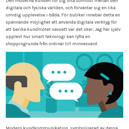
Den moderna kunden rör sig ofta sömlöst mellan den
digitala och fysiska världen, och förväntar sig en lika
smidig upplevelse i båda. För butiker innebär detta en
spännande möjlighet att använda digitala verktyg för
att berika kundmötet oavsett var det sker. Jag har själv
upplevt hur smart teknologi kan lyfta en
shoppingrunda från ordinär till minnesvärd.
Modern kundkommunikation, symboliserad av dessa