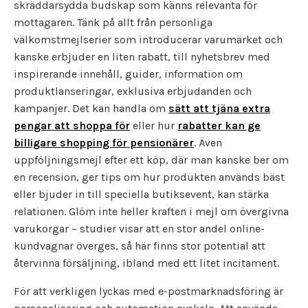
skräddarsydda budskap som känns relevanta för
mottagaren. Tänk på allt från personliga
välkomstmejlserier som introducerar varumärket och
kanske erbjuder en liten rabatt, till nyhetsbrev med
inspirerande innehåll, guider, information om
produktlanseringar, exklusiva erbjudanden och
kampanjer. Det kan handla om
sätt att tjäna extra
pengar att shoppa för
eller hur
rabatter kan ge
billigare shopping för pensionärer
. Även
uppföljningsmejl efter ett köp, där man kanske ber om
en recension, ger tips om hur produkten används bäst
eller bjuder in till speciella butiksevent, kan stärka
relationen. Glöm inte heller kraften i mejl om övergivna
varukorgar – studier visar att en stor andel online-
kundvagnar överges, så här finns stor potential att
återvinna försäljning, ibland med ett litet incitament.
För att verkligen lyckas med e-postmarknadsföring är