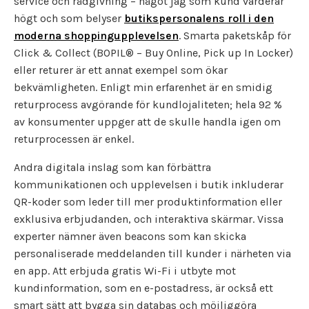
service och rådgivning – något jag som kund värderar
högt och som belyser
butikspersonalens roll i den
moderna shoppingupplevelsen
. Smarta paketskåp för
Click & Collect (BOPIL® – Buy Online, Pick up In Locker)
eller returer är ett annat exempel som ökar
bekvämligheten. Enligt min erfarenhet är en smidig
returprocess avgörande för kundlojaliteten; hela 92 %
av konsumenter uppger att de skulle handla igen om
returprocessen är enkel.
Andra digitala inslag som kan förbättra
kommunikationen och upplevelsen i butik inkluderar
QR-koder som leder till mer produktinformation eller
exklusiva erbjudanden, och interaktiva skärmar. Vissa
experter nämner även beacons som kan skicka
personaliserade meddelanden till kunder i närheten via
en app. Att erbjuda gratis Wi-Fi i utbyte mot
kundinformation, som en e-postadress, är också ett
smart sätt att bygga sin databas och möjliggöra