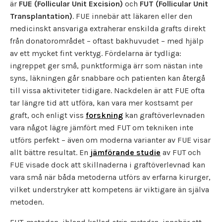
är
FUE (Follicular Unit Excision)
och
FUT (Follicular Unit
Transplantation)
. FUE innebär att läkaren eller den
medicinskt ansvariga extraherar enskilda grafts direkt
från donatorområdet – oftast bakhuvudet – med hjälp
av ett mycket fint verktyg. Fördelarna är tydliga:
ingreppet ger små, punktformiga ärr som nästan inte
syns, läkningen går snabbare och patienten kan återgå
till vissa aktiviteter tidigare. Nackdelen är att FUE ofta
tar längre tid att utföra, kan vara mer kostsamt per
graft, och enligt viss
forskning
kan graftöverlevnaden
vara något lägre jämfört med FUT om tekniken inte
utförs perfekt – även om moderna varianter av FUE visar
allt bättre resultat. En
jämförande studie
av FUT och
FUE visade dock att skillnaderna i graftöverlevnad kan
vara små när båda metoderna utförs av erfarna kirurger,
vilket understryker att kompetens är viktigare än själva
metoden.