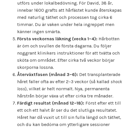
utförs under lokalbedövning. För David, 38 år,
innebar 1600 grafts att hårfästet kunde återskapas
med naturlig täthet och processen tog cirka 6
timmar. Du är vaken under hela ingreppet men
känner ingen smärta.
Första veckornas läkning (vecka 1–4):
Hårbotten
är öm och svullen de första dagarna. Du följer
noggrant klinikers instruktioner för att tvätta och
sköta om området. Efter cirka två veckor börjar
skorporna lossna.
Återväxtfasen (månad 3–6):
Det transplanterade
håret faller ofta av efter 2–3 veckor (så kallad
shock
loss
), vilket är helt normalt. Nya, permanenta
hårstrån börjar växa ut efter cirka tre månader.
Färdigt resultat (månad 12–18):
Först efter ett till
ett och ett halvt år ser du det slutliga resultatet.
Håret har då vuxit ut till sin fulla längd och täthet,
och du kan bedöma om ytterligare sessioner