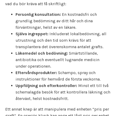
vad du bör kräva att få skriftligt:
Personlig konsultation:
En kostnadsfri och
grundlig bedömning av ditt hår och dina
förväntningar, helst av en läkare.
Själva ingreppet:
Inkluderat lokalbedövning, all
utrustning och den tid som krävs för att
transplantera det överenskomna antalet grafts.
Läkemedel och bedövning:
Smärtstillande,
antibiotika och eventuellt lugnande medicin
under operationen.
Eftervårdsprodukter:
Schampo, spray och
instruktioner för hemvård de första veckorna.
Uppföljning och efterkontroller:
Minst ett till två
schemalagda besök för att kontrollera läkning och
återväxt, helst kostnadsfritt.
Ett annat knep är att manipulera med enheten ”pris per
graft”. En oseriös klinik kan ange ett lågt pris per enhet,