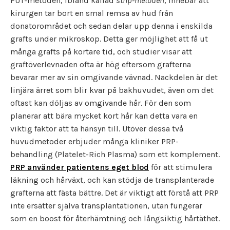
FUT-metoden, ibland kallad
strip-metoden
, innebär att
kirurgen tar bort en smal remsa av hud från
donatorområdet och sedan delar upp denna i enskilda
grafts under mikroskop. Detta ger möjlighet att få ut
många grafts på kortare tid, och studier visar att
graftöverlevnaden ofta är hög eftersom grafterna
bevarar mer av sin omgivande vävnad. Nackdelen är det
linjära ärret som blir kvar på bakhuvudet, även om det
oftast kan döljas av omgivande hår. För den som
planerar att bära mycket kort hår kan detta vara en
viktig faktor att ta hänsyn till. Utöver dessa två
huvudmetoder erbjuder många kliniker PRP-
behandling (Platelet-Rich Plasma) som ett komplement.
PRP använder patientens eget blod
för att stimulera
läkning och hårväxt, och kan stödja de transplanterade
grafterna att fästa bättre. Det är viktigt att förstå att PRP
inte ersätter själva transplantationen, utan fungerar
som en boost för återhämtning och långsiktig hårtäthet.