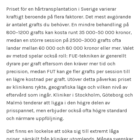
Priset för en hårtransplantation i Sverige varierar
kraftigt beroende på flera faktorer. Det mest avgörande
är antalet grafts du behöver. En mindre behandling på
800–1200 grafts kan kosta runt 35 000–50 000 kronor,
medan en större session på 2500–3000 grafts ofta
landar mellan 60 000 och 80 000 kronor eller mer. Valet
av metod spelar också roll: FUE-tekniken är generellt
dyrare per graft eftersom den kräver mer tid och
precision, medan FUT kan ge fler grafts per session till
en lägre kostnad per graft. Utöver detta påverkas priset
av klinikens rykte, geografiska läge och vilken nivå av
eftervård som ingår. Kliniker i Stockholm, Göteborg och
Malmö tenderar att ligga i den högre delen av
prisspannet, men erbjuder också ofta högre standard
och närmare uppföljning.
Det finns en lockelse att söka sig till extremt låga
priser, särskilt från kliniker utomlands. Många svenskar