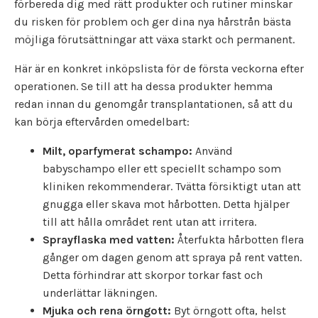
förbereda dig med rätt produkter och rutiner minskar
du risken för problem och ger dina nya hårstrån bästa
möjliga förutsättningar att växa starkt och permanent.
Här är en konkret inköpslista för de första veckorna efter
operationen. Se till att ha dessa produkter hemma
redan innan du genomgår transplantationen, så att du
kan börja eftervården omedelbart:
Milt, oparfymerat schampo:
Använd
babyschampo eller ett speciellt schampo som
kliniken rekommenderar. Tvätta försiktigt utan att
gnugga eller skava mot hårbotten. Detta hjälper
till att hålla området rent utan att irritera.
Sprayflaska med vatten:
Återfukta hårbotten flera
gånger om dagen genom att spraya på rent vatten.
Detta förhindrar att skorpor torkar fast och
underlättar läkningen.
Mjuka och rena örngott:
Byt örngott ofta, helst