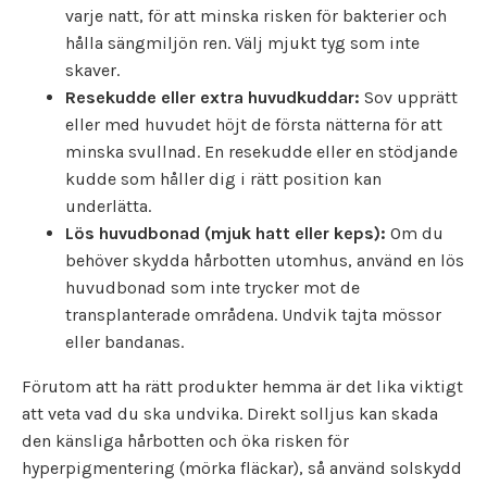
varje natt, för att minska risken för bakterier och
hålla sängmiljön ren. Välj mjukt tyg som inte
skaver.
Resekudde eller extra huvudkuddar:
Sov upprätt
eller med huvudet höjt de första nätterna för att
minska svullnad. En resekudde eller en stödjande
kudde som håller dig i rätt position kan
underlätta.
Lös huvudbonad (mjuk hatt eller keps):
Om du
behöver skydda hårbotten utomhus, använd en lös
huvudbonad som inte trycker mot de
transplanterade områdena. Undvik tajta mössor
eller bandanas.
Förutom att ha rätt produkter hemma är det lika viktigt
att veta vad du ska undvika. Direkt solljus kan skada
den känsliga hårbotten och öka risken för
hyperpigmentering (mörka fläckar), så använd solskydd