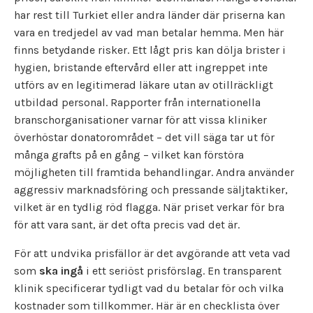
har rest till Turkiet eller andra länder där priserna kan
vara en tredjedel av vad man betalar hemma. Men här
finns betydande risker. Ett lågt pris kan dölja brister i
hygien, bristande eftervård eller att ingreppet inte
utförs av en legitimerad läkare utan av otillräckligt
utbildad personal. Rapporter från internationella
branschorganisationer varnar för att vissa kliniker
överhöstar donatorområdet – det vill säga tar ut för
många grafts på en gång – vilket kan förstöra
möjligheten till framtida behandlingar. Andra använder
aggressiv marknadsföring och pressande säljtaktiker,
vilket är en tydlig röd flagga. När priset verkar för bra
för att vara sant, är det ofta precis vad det är.
För att undvika prisfällor är det avgörande att veta vad
som
ska ingå
i ett seriöst prisförslag. En transparent
klinik specificerar tydligt vad du betalar för och vilka
kostnader som tillkommer. Här är en checklista över