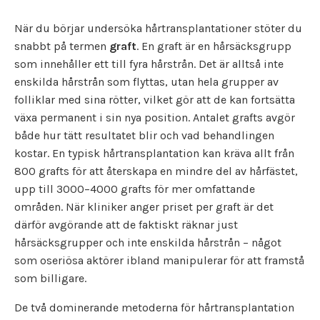
När du börjar undersöka hårtransplantationer stöter du
snabbt på termen
graft
. En graft är en hårsäcksgrupp
som innehåller ett till fyra hårstrån. Det är alltså inte
enskilda hårstrån som flyttas, utan hela grupper av
folliklar med sina rötter, vilket gör att de kan fortsätta
växa permanent i sin nya position. Antalet grafts avgör
både hur tätt resultatet blir och vad behandlingen
kostar. En typisk hårtransplantation kan kräva allt från
800 grafts för att återskapa en mindre del av hårfästet,
upp till 3000–4000 grafts för mer omfattande
områden. När kliniker anger priset per graft är det
därför avgörande att de faktiskt räknar just
hårsäcksgrupper och inte enskilda hårstrån – något
som oseriösa aktörer ibland manipulerar för att framstå
som billigare.
De två dominerande metoderna för hårtransplantation