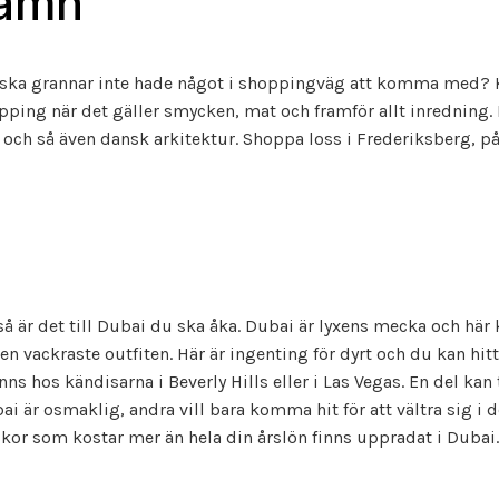
amn
nska grannar inte hade något i shoppingväg att komma med?
opping när det gäller smycken, mat och framför allt inredning.
 och så även dansk arkitektur. Shoppa loss i Frederiksberg, på 
så är det till Dubai du ska åka. Dubai är lyxens mecka och här 
n vackraste outfiten. Här är ingenting för dyrt och du kan hit
s hos kändisarna i Beverly Hills eller i Las Vegas. En del kan 
ai är osmaklig, andra vill bara komma hit för att vältra sig i 
or som kostar mer än hela din årslön finns uppradat i Dubai.