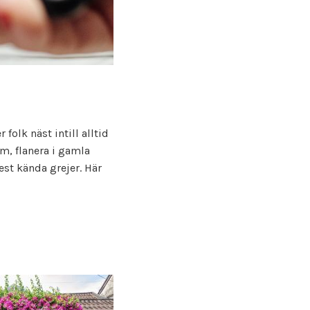
 folk näst intill alltid
um, flanera i gamla
est kända grejer. Här