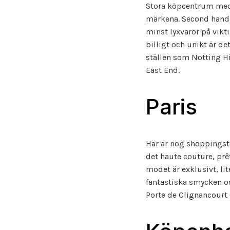
Stora köpcentrum med 
märkena. Second hand-b
minst lyxvaror på vikt
billigt och unikt är d
ställen som Notting Hi
East End.
Paris
Här är nog shoppingsta
det haute couture, prê
modet är exklusivt, lit
fantastiska smycken o
Porte de Clignancourt e