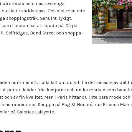
de största och mest ovanliga
utiker i världsklass. Och sist men inte
iga shoppingstråk. Genuint, lyxigt,
et som London har att bjuda på. Gå på
ll, Selfridges, Bond Street och shoppa i
den nummer ett, i alla fall om du vill ha det senaste av det f
t-à-porter, kläder från kedjorna och unika märken som bara fin
et och av fin kvalitet. Men i Paris hittar du inte bara mode och 
ch heminredning. Shoppa på Fbg St Honoré, rue Etienne Marcel
ller på Galeries Lafayette.