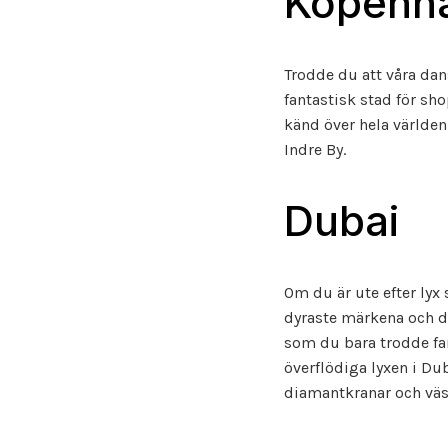
Köpenh
Trodde du att våra da
fantastisk stad för sh
känd över hela världen
Indre By.
Dubai
Om du är ute efter lyx 
dyraste märkena och de
som du bara trodde fann
överflödiga lyxen i Dub
diamantkranar och väsk