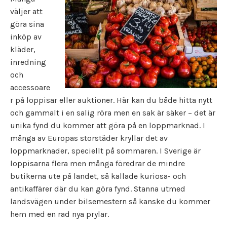
väljer att
göra sina
inköp av
kläder,
inredning
och
accessoare
r på loppisar eller auktioner. Här kan du både hitta nytt
och gammalt i en salig röra men en sak är säker – det är
unika fynd du kommer att göra på en loppmarknad. I
många av Europas storstäder kryllar det av
loppmarknader, speciellt på sommaren. I Sverige är
loppisarna flera men många föredrar de mindre
butikerna ute på landet, så kallade kuriosa- och
antikaffärer där du kan göra fynd. Stanna utmed
landsvägen under bilsemestern så kanske du kommer
hem med en rad nya prylar.