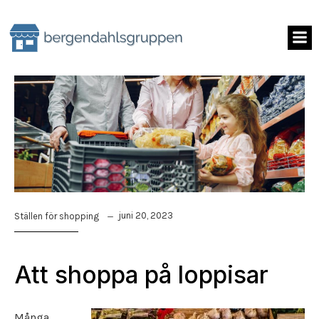
Skip
to
content
juni 20, 2023
Ställen för shopping
Att shoppa på loppisar
Många