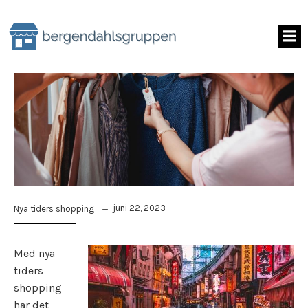
Skip
to
content
juni 22, 2023
Nya tiders shopping
Med nya
tiders
shopping
har det